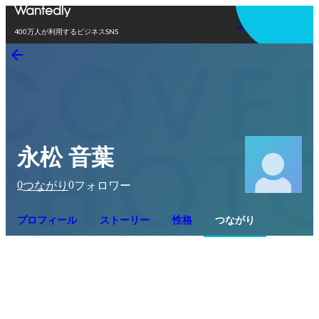
アプリを使う
400万人が利用するビジネスSNS
永松 音葉
0
0
つながり
フォロワー
プロフィール
ストーリー
性格
つながり