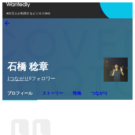
アプリを使う
400万人が利用するビジネスSNS
石橋 稔章
1
0
つながり
フォロワー
プロフィール
ストーリー
性格
つながり