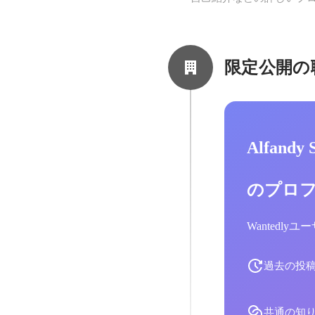
限定公開の
Alfandy
のプロ
Wantedl
過去の投
共通の知