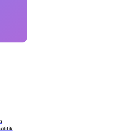
a
alitik