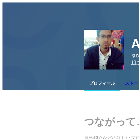
A
D
13
プロフィール
ストー
つながって
自己紹介などの詳しいプ