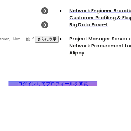
Network Engineer Broad
0
Customer Profiling & Eks
Big Data Fase-1
0
Project Manager Server 
Android、Windows Server、Network
他15件
さらに表示
Network Procurement fo
Alipay
ログインしてプロフィールを閲覧