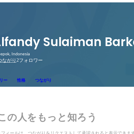
lfandy Sulaiman Bar
epok, Indonesia
2
つながり
フォロワー
リー
性格
つながり
この人をもっと知ろう
ロフィールは、つながりをリクエストして承認されると表示できま