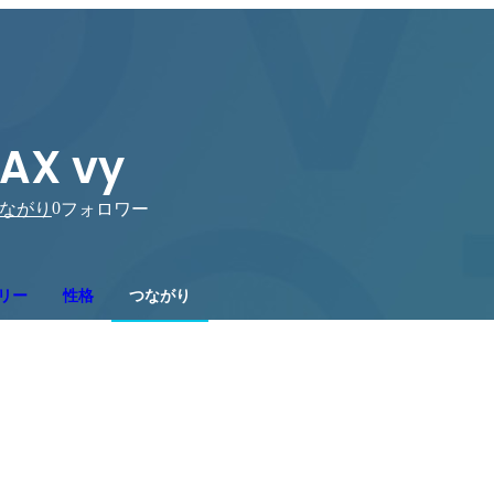
AX vy
0
ながり
フォロワー
リー
性格
つながり