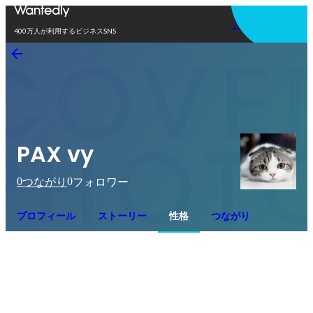
アプリを使う
400万人が利用するビジネスSNS
PAX vy
0
0
つながり
フォロワー
プロフィール
ストーリー
性格
つながり