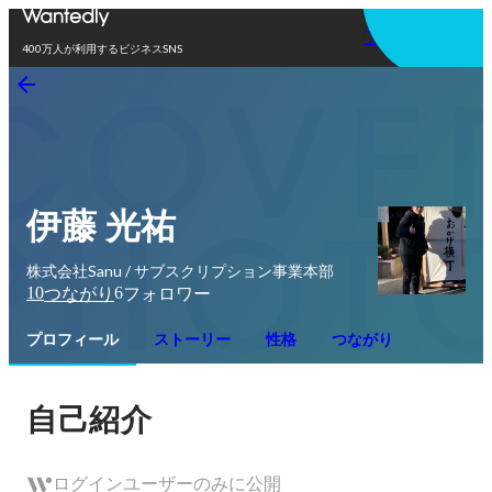
アプリを使う
400万人が利用するビジネスSNS
伊藤 光祐
株式会社Sanu / サブスクリプション事業本部
10
6
つながり
フォロワー
プロフィール
ストーリー
性格
つながり
自己紹介
ログインユーザーのみに公開