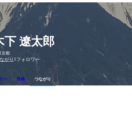
木下 遼太郎
東京都
1
ながり
フォロワー
リー
性格
つながり