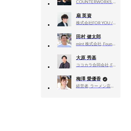
COUNTERWORKS inc, CEO
扇 英資
株式会社FOR YOU / FOR YOU Inc., IP Produce Div. 執行役員
田村 健太郎
mint 株式会社, Founder & Ceo
大原 秀基
ココカラ合同会社, Founder, CEO
梅澤 愛優香
経営者, ラーメン店店主