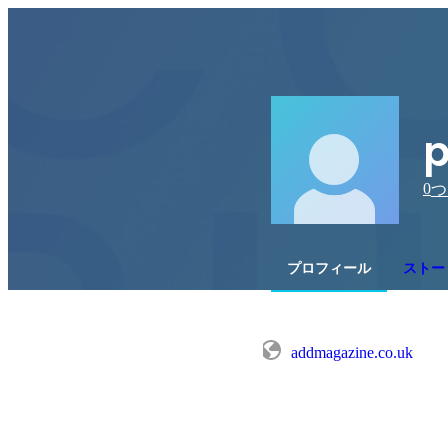
p
0
つ
プロフィール
ストー
addmagazine.co.uk