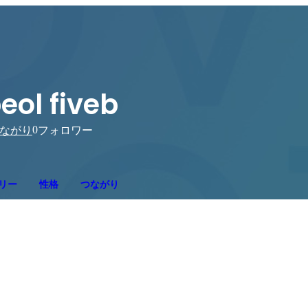
eol fiveb
0
ながり
フォロワー
リー
性格
つながり