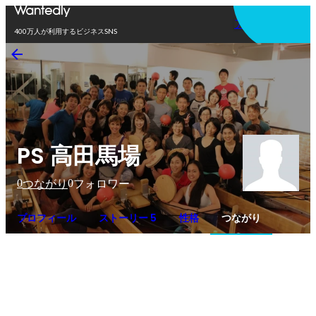
アプリを使う
400万人が利用するビジネスSNS
PS 高田馬場
0
0
つながり
フォロワー
プロフィール
ストーリー 5
性格
つながり