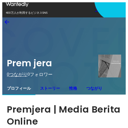
アプリを使う
400万人が利用するビジネスSNS
Prem jera
0
0
つながり
フォロワー
プロフィール
ストーリー
性格
つながり
Premjera | Media Berita 
Online