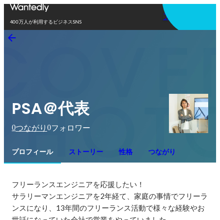
アプリを使う
400万人が利用するビジネスSNS
PSA＠代表
0
0
つながり
フォロワー
プロフィール
ストーリー
性格
つながり
フリーランスエンジニアを応援したい！

サラリーマンエンジニアを2年経て、家庭の事情でフリーラ
ンスになり、13年間のフリーランス活動で様々な経験やお
世話になっていた会社で営業をやっていました。
