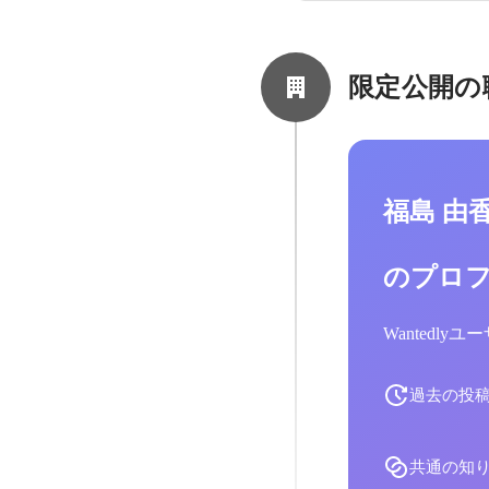
限定公開の
福島 由
のプロ
Wantedl
過去の投
共通の知