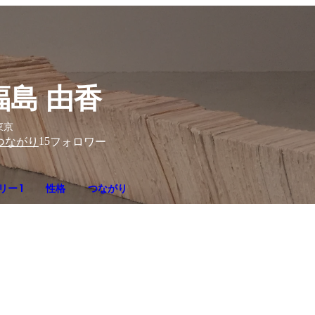
福島 由香
東京
15
つながり
フォロワー
ー 1
性格
つながり