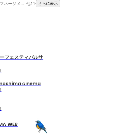
PowerPoint、excel、マネージメント
他11件
さらに表示
ターフェスティバルサ
月
oshima cinema
月
月
MA WEB