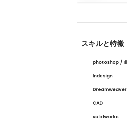
スキルと特徴
photoshop / Il
Indesign
Dreamweaver
CAD
solidworks