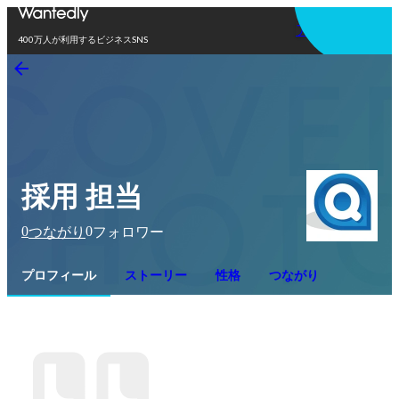
アプリを使う
400万人が利用するビジネスSNS
採用 担当
0
0
つながり
フォロワー
プロフィール
ストーリー
性格
つながり