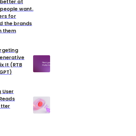
 better at
people want.
ers for
d the brands
ch them
rgeting
enerative
ix It (RTB
tGPT)
 User
 Reads
tter