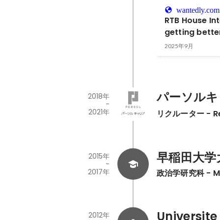
wantedly.com
RTB House Inte
getting bett
people want.
2025年9月
consumers an
to reach the
パーソルキ
2018年
-
2021年
リクルーター - Rec
早稲田大学
2015年
-
2017年
政治学研究科 - Maste
Universite
2012年