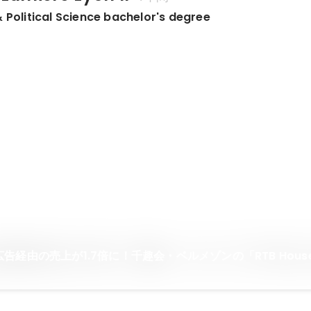
 Political Science bachelor's degree
広告経由の売上が1.7倍に！千趣会・ベルメゾンの「RTB Hou