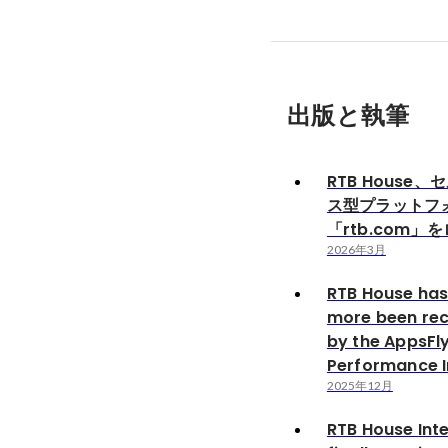
出版と執筆
RTB House
ス型プラットフ
「rtb.com」
2026年3月
RTB House has
more been re
by the AppsFl
Performance 
2025年12月
RTB House Inte