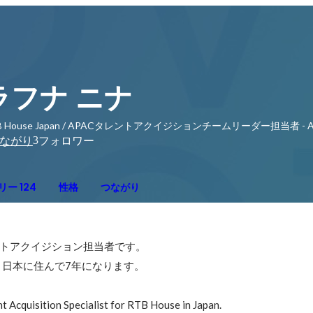
ラフナ ニナ
B House Japan / APACタレントアクイジションチームリーダー担当者 - APAC Tal
3
ながり
フォロワー
ー 124
性格
つながり
レントアクイジション担当者です。

日本に住んで7年になります。

nt Acquisition Specialist for RTB House in Japan.  
