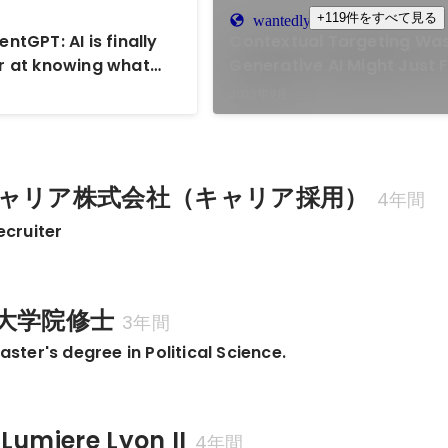
+119件をすべて見る
wantedly.com
ntGPT: AI is finally
Contextual Targeting Was
er at knowing what
Generative AI Might Just F
 Why this matters for
House's IntentGPT)
2025年9月
d the brands trying
m
ャリア株式会社（キャリア採用）
4年間
ruiter
大学院修士
3年間
r's degree in Political Science.
 Lumiere Lyon II
4年間