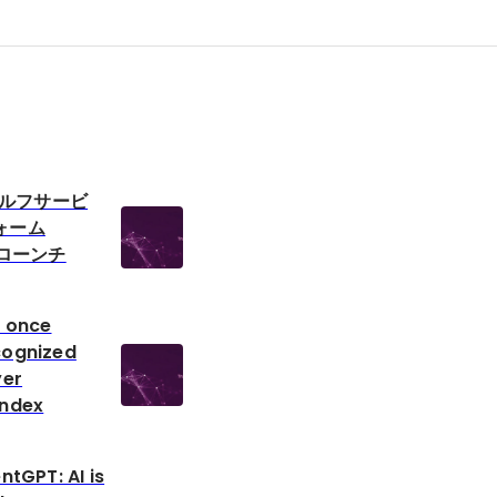
、セルフサービ
ォーム
をローンチ
 once
cognized
yer
Index
ntGPT: AI is