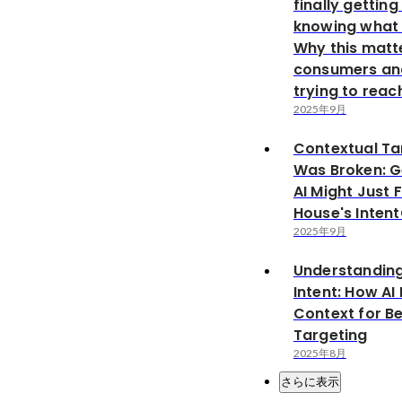
finally getting
knowing what 
Why this matt
consumers an
trying to rea
2025年9月
Contextual Ta
Was Broken: G
AI Might Just F
House's Inten
2025年9月
Understanding
Intent: How AI
Context for Be
Targeting
2025年8月
さらに表示