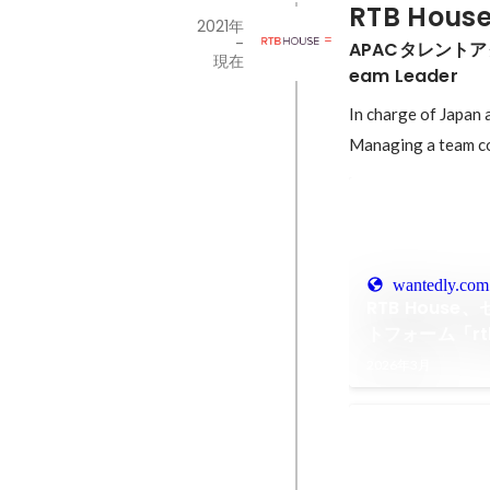
RTB Hous
2021年
-
APACタレントアクイ
現在
eam Leader 
In charge of Japan 
Managing a team c
wantedly.com
RTB Hous
トフォーム「rt
2026年3月