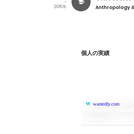
-
2015年
Anthropology &
個人の実績
wantedly.com
“攻めの運用”でWeb
2023年1月