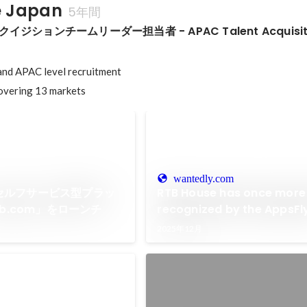
e Japan
5年間
ジションチームリーダー担当者 - APAC Talent Acquisiti
and APAC level recruitment

overing 13 markets
wantedly.com
e、セルフサービス型プラッ
RTB House has once more
b.com」をローンチ
recognized by the AppsFl
Performance Index
2025年12月