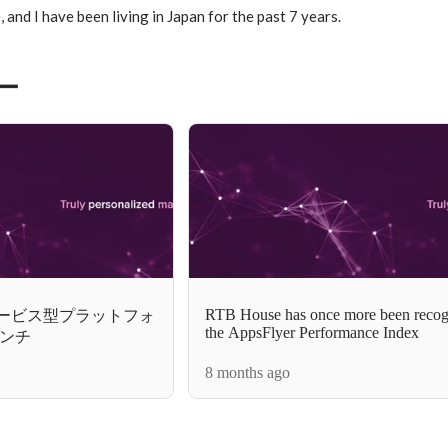
 and I have been living in Japan for the past 7 years. 
ー
RTB House has once more been recog
フサービス型プラットフォ
the AppsFlyer Performance Index
ーンチ
8 months ago