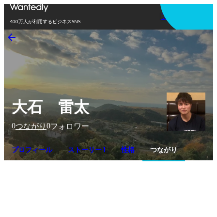
アプリを使う
400万人が利用するビジネスSNS
大石 雷太
0
0
つながり
フォロワー
プロフィール
ストーリー 1
性格
つながり