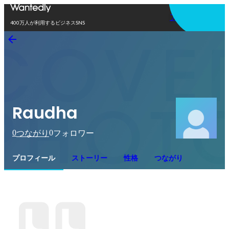
アプリを使う
400万人が利用するビジネスSNS
Raudha
0
0
つながり
フォロワー
プロフィール
ストーリー
性格
つながり