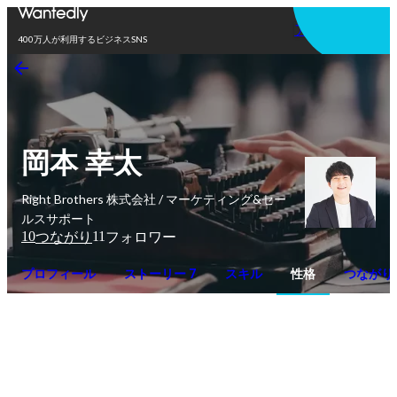
アプリを使う
400万人が利用するビジネスSNS
岡本 幸太
Right Brothers 株式会社 / マーケティング&セー
ルスサポート
10
11
つながり
フォロワー
プロフィール
ストーリー 7
スキル
性格
つながり