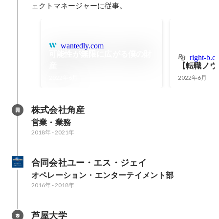
ェクトマネージャーに従事。
wantedly.com
可能性が無限に広がる僕の財
right-b.c
産
【転職ノウ
2022年6月
2022年6月
株式会社角産
営業・業務
2018年
-
2021年
合同会社ユー・エス・ジェイ
オペレーション・エンターテイメント部
2016年
-
2018年
芦屋大学