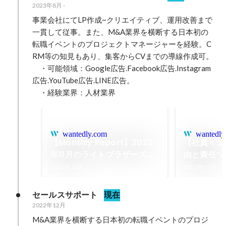
2023年8月
-
事業会社にてLP作成~クリエイティブ、運用改善まで
一貫して従事。また、M&A業界を横断する日本初の
転職イベントのプロジェクトマネージャーを経験。C
RM等の知見もあり、集客からCVまでの導線作成可。

　・可能領域：Google広告.Facebook広告.Instagram
広告.YouTube広告.LINE広告。

　・経験業界：人材業界
wantedly.com
wantedly
【Monthly Report】2022
【社員イン
年11月のライトブラザーズだ
由と責任”
より。
ているピッ
2022年12月
2022年11月
セールスサポート
現在
2022年12月
M&A業界を横断する日本初の転職イベントのプロジ