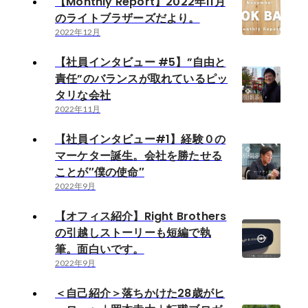
【Monthly Report】2022年11月
のライトブラザーズだより。
2022年12月
【社員インタビュー #5】”自由と
責任”のバランスが取れているピッ
タリな会社
2022年11月
【社員インタビュー#1】経験０の
マーケター誕生。会社を勝たせる
ことが″僕の使命″
2022年9月
【オフィス紹介】Right Brothers
の引越しストーリーも短編で執
筆。面白いです。
2022年9月
＜自己紹介＞落ちかけた28歳がヒ