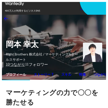
アプリを使う
400万人が利用するビジネスSNS
岡本 幸太
Right Brothers 株式会社 / マーケティング&セー
ルスサポート
10
11
つながり
フォロワー
プロフィール
ストーリー 7
スキル
性格
つながり
ー
マ
ケティングの力で〇〇を
勝たせる