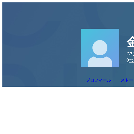
G7
0
つ
プロフィール
ストー