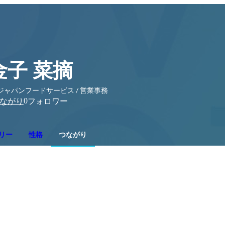
金子 菜摘
ジャパンフードサービス / 営業事務
0
ながり
フォロワー
リー
性格
つながり