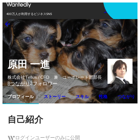
アプリを使う
400万人が利用するビジネスSNS
原田 一進
株式会社Tellus / CFO 兼 コーポレート部部長
8
2
つながり
フォロワー
プロフィール
ストーリー
スキル
性格
つながり
自己紹介
ログインユーザーのみに公開