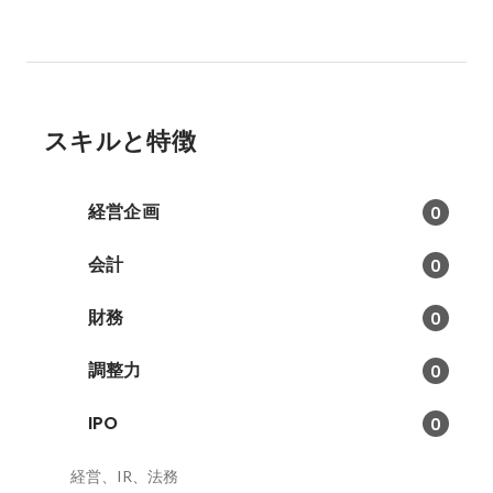
スキルと特徴
経営企画
0
会計
0
財務
0
調整力
0
IPO
0
経営、IR、法務