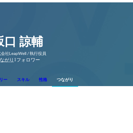
坂口 諒輔
会社LeapWell / 執行役員
1
ながり
フォロワー
リー
スキル
性格
つながり