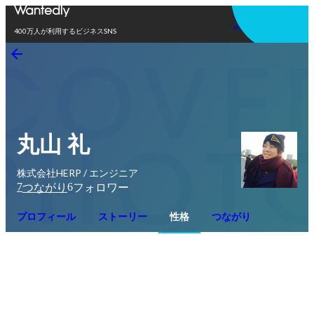
アプリを使う
400万人が利用するビジネスSNS
丸山 礼
株式会社HERP / エンジニア
7
6
つながり
フォロワー
プロフィール
ストーリー
性格
つながり