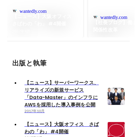
wantedly.com
【ニュース】大阪オフィス
wantedly.com
【社長ブログ】働き
さばわの「わ」 #4開催
関係性改革
2017年9月
出版と執筆
【ニュース】サーバーワークス、
リアライズの新規サービス
「Data-Master」のインフラに
AWSを採用した導入事例を公開
2017年10月
【ニュース】大阪オフィス さば
わの「わ」 #4開催