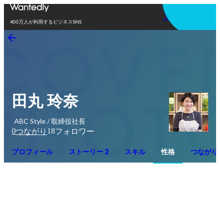
アプリを使う
400万人が利用するビジネスSNS
田丸 玲奈
ABC Style / 取締役社長
0
18
つながり
フォロワー
プロフィール
ストーリー 2
スキル
性格
つながり