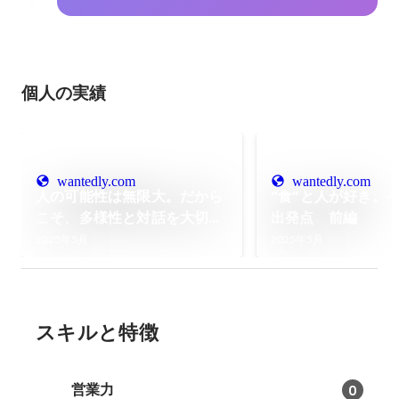
個人の実績
wantedly.com
wantedly.com
人の可能性は無限大。だから
“食”と人が好き。
こそ、多様性と対話を大切に
出発点 前編
したい 後編 代表取締役田
取締役社長 田丸
2025年5月
2025年5月
丸玲奈
スキルと特徴
営業力
0