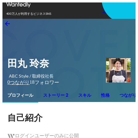
アプリを使う
400万人が利用するビジネスSNS
田丸 玲奈
ABC Style / 取締役社長
0
18
つながり
フォロワー
プロフィール
ストーリー 2
スキル
性格
つながり
自己紹介
ログインユーザーのみに公開