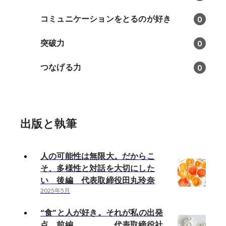
コミュニケーションをとるのが好き
0
突破力
0
つなげる力
0
出版と執筆
人の可能性は無限大。だからこ
そ、多様性と対話を大切にした
い 後編 代表取締役田丸玲奈
2025年5月
“食”と人が好き。それが私の出発
点 前編 代表取締役社