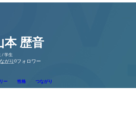
山本 歴音
 / 学生
0
ながり
フォロワー
リー
性格
つながり