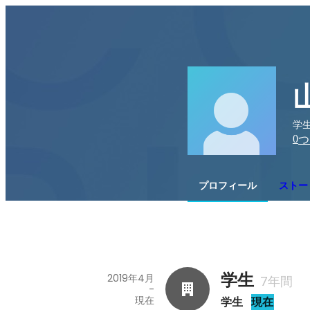
学生
0
つ
プロフィール
ストー
学生
2019年4月
7年間
-
現在
学生
現在