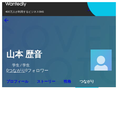
アプリを使う
400万人が利用するビジネスSNS
山本 歴音
学生 / 学生
0
0
つながり
フォロワー
プロフィール
ストーリー
性格
つながり