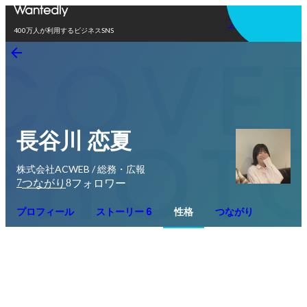
アプリを使う
400万人が利用するビジネスSNS
長谷川 恋夏
株式会社ACWEB / 総務・広報
7
8
つながり
フォロワー
プロフィール
ストーリー 6
性格
つながり