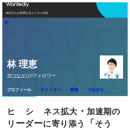
アプリを使う
400万人が利用するビジネスSNS
林 理恵
39
0
つながり
フォロワー
プロフィール
ストーリー
性格
つながり
゙
゙
・
ヒ
シ
ネス拡大
加速期の
ー
ー
「
リ
ダ
に寄り添う
そう