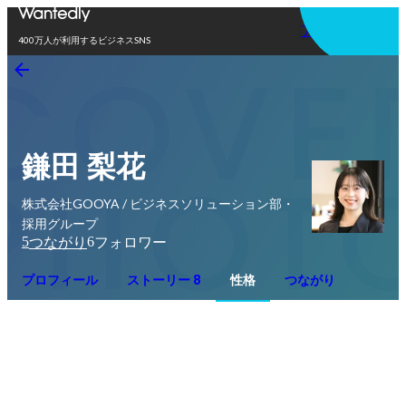
アプリを使う
400万人が利用するビジネスSNS
鎌田 梨花
株式会社GOOYA / ビジネスソリューション部・
採用グループ
5
6
つながり
フォロワー
プロフィール
ストーリー 8
性格
つながり