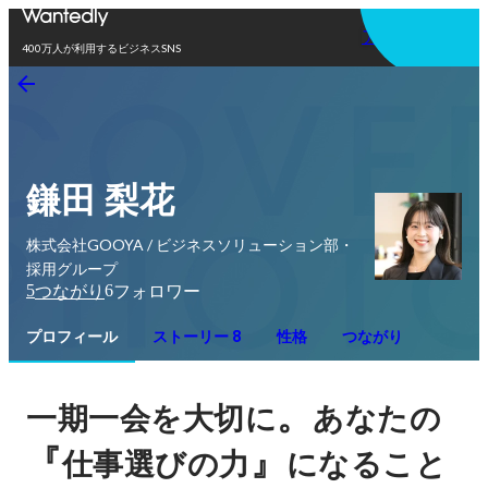
アプリを使う
400万人が利用するビジネスSNS
鎌田 梨花
株式会社GOOYA / ビジネスソリューション部・
採用グループ
5
6
つながり
フォロワー
プロフィール
ストーリー 8
性格
つながり
。
一期一会を大切に
あなたの
『
』
仕事選びの力
になること