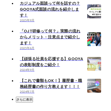
カジュアル面談って何を話すの？
GOOYA式面談の流れを紹介しま
す！
2025年9月
「OJT研修って何？」実際の流れ
からメリット・注意点まで紹介し
ます！
2025年6月
【頑張る社員を応援する】GOOYA
の表彰制度をご紹介！
2024年9月
【これで書類もOK！】履歴書・職
務経歴書の作り方教えます！！！
2024年7月
さらに表示