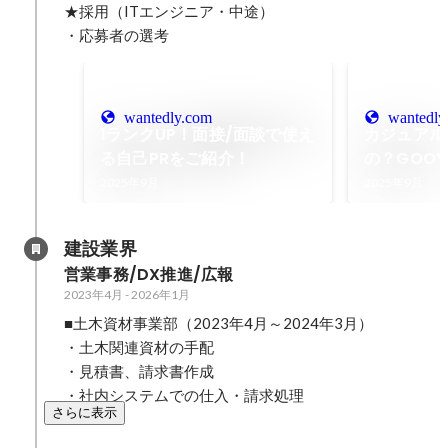
★採用（ITエンジニア・中途）

・応募者の選考
wantedly.com
wantedly
1ランクUP！面接/面談で使え
カジュアル
る自己PRをご紹介！
の？GOO
紹介します
2025年9月
2025年9月
建設業界
営業事務/DX推進/広報
2023年4月
-
2026年1月
■土木資材事業部（2023年4月～2024年3月）

・土木関連資材の手配

・見積書、請求書作成

・社内システムでの仕入・請求処理
さらに表示