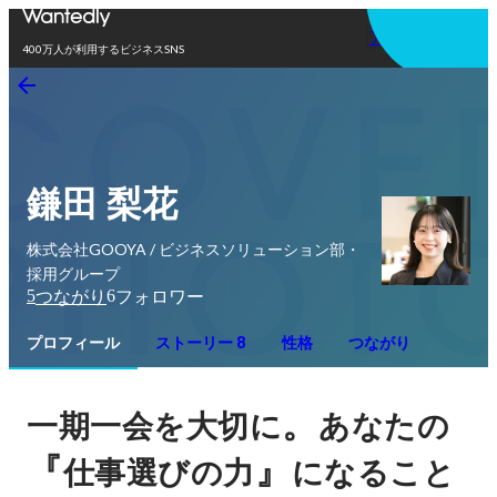
アプリを使う
400万人が利用するビジネスSNS
鎌田 梨花
株式会社GOOYA / ビジネスソリューション部・
採用グループ
5
6
つながり
フォロワー
プロフィール
ストーリー 8
性格
つながり
。
一期一会を大切に
あなたの
『
』
仕事選びの力
になること