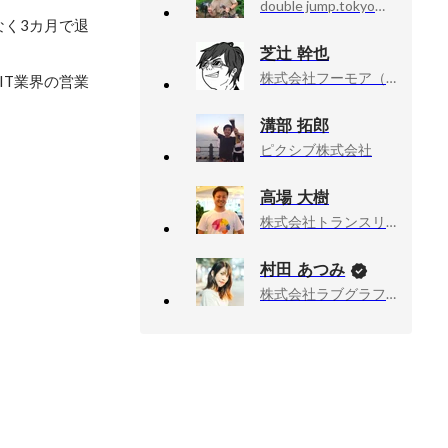
double jump.tokyo株式会社, 取締役COO プロデューサー部
く3カ月で退
芝辻 幹也
株式会社フーモア（Whomor）, 代表取締役社長
IT業界の営業
溝部 拓郎
ピクシブ株式会社
高場 大樹
株式会社トランスリミット, 代表取締役社長
村田 あつみ
株式会社ラブグラフ, Co-founder & CCO