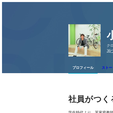
クロ
36
プロフィール
ストー
社員がつく
学生時代より、某家庭教師