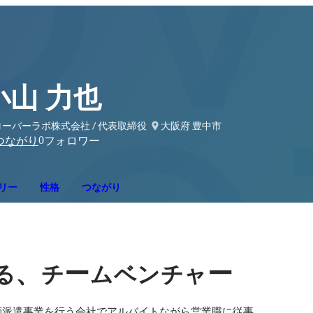
小山 力也
ーバーラボ株式会社 / 代表取締役
大阪府 豊中市
0
つながり
フォロワー
リー
性格
つながり
、
ー
ー
る
チ
ムベンチャ
派遣事業を行う会社でアルバイトながら営業職に従事。
