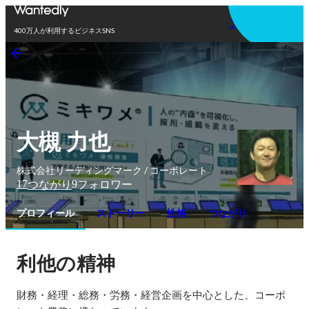
アプリを使う
400万人が利用するビジネスSNS
大槻 力也
株式会社リーディングマーク / コーポレート
17
9
つながり
フォロワー
プロフィール
ストーリー
性格
つながり
利他の精神
財務・経理・総務・労務・経営企画を中心とした、コーポ