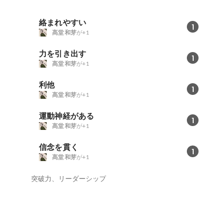
絡まれやすい
1
髙堂 和芽
が+1
力を引き出す
1
髙堂 和芽
が+1
利他
1
髙堂 和芽
が+1
運動神経がある
1
髙堂 和芽
が+1
信念を貫く
1
髙堂 和芽
が+1
突破力、リーダーシップ