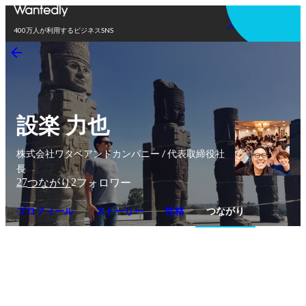
アプリを使う
400万人が利用するビジネスSNS
設楽 力也
株式会社ワタベアンドカンパニー / 代表取締役社
長
27
2
つながり
フォロワー
プロフィール
ストーリー
性格
つながり