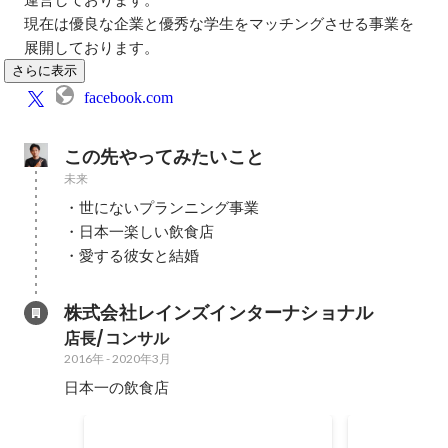
現在は優良な企業と優秀な学生をマッチングさせる事業を
展開しております。
さらに表示
facebook.com
この先やってみたいこと
未来
・世にないプランニング事業

・日本一楽しい飲食店

・愛する彼女と結婚
株式会社レインズインターナショナル
店長/コンサル
2016年
-
2020年3月
日本一の飲食店
ホスピタリティ賞
最年少最速店