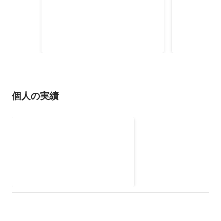
年連続/月商
2021年7月
2021年4月
個人の実績
三冠賞/MVP/Values賞
2023年4月