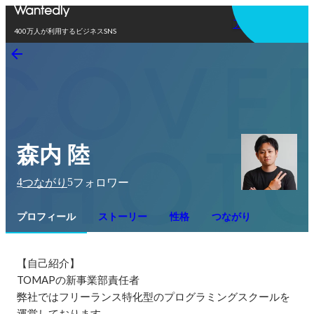
アプリを使う
400万人が利用するビジネスSNS
森内 陸
4
5
つながり
フォロワー
プロフィール
ストーリー
性格
つながり
【自己紹介】

TOMAPの新事業部責任者

弊社ではフリーランス特化型のプログラミングスクールを
運営しております。
