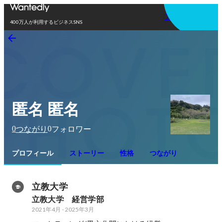
アプリを使う
400万人が利用するビジネスSNS
匿名 匿名
0
0
つながり
フォロワー
プロフィール
ストーリー
性格
つながり
立教大学
立教大学　経営学部
2021年4月
-
2025年3月