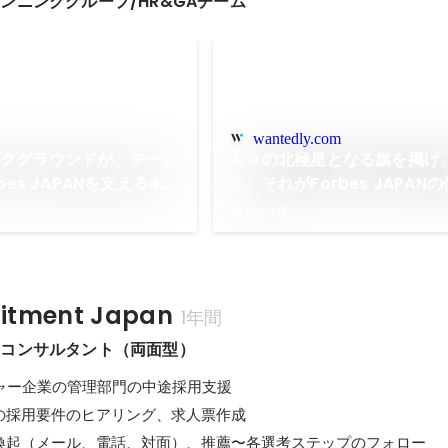
ンニンググループ/HR&GAチーム
wantedly.com
ックグラウンドが、チーム
人々の北極星となる旗を掲げ
bes JAPANを支える4人
く。それがForbes JAPAN
2019年7月
uitment Japan
1年間
トコンサルタント（両面型）
チャー企業の管理部門の中途採用支援

の採用要件のヒアリング、求人票作成

喚起（メール、電話、対面）、推薦〜各選考ステップのフォロー