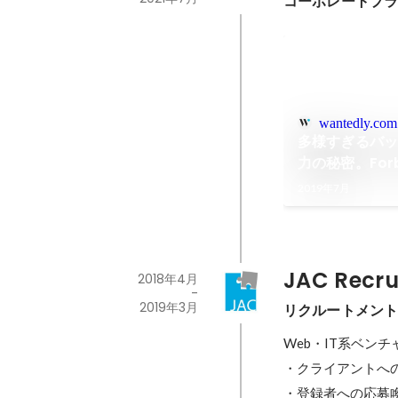
コーポレートプラ
wantedly.com
多様すぎるバ
力の秘密。For
の社員たち
2019年7月
JAC Recr
2018年4月
-
2019年3月
リクルートメン
Web・IT系ベン
・クライアントへ
・登録者への応募