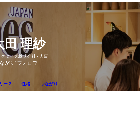
太田 理紗
クタイズ株式会社 / 人事
1
ながり
フォロワー
リー 2
性格
つながり