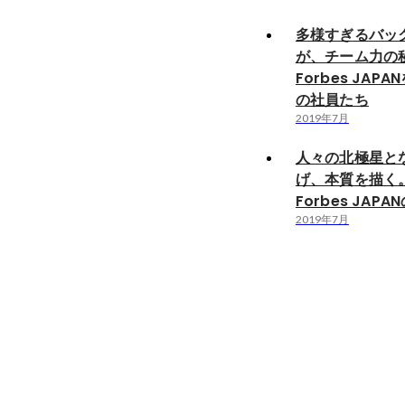
多様すぎるバッ
が、チーム力の
Forbes JAP
の社員たち
2019年7月
人々の北極星と
げ、本質を描く
Forbes JAPA
2019年7月