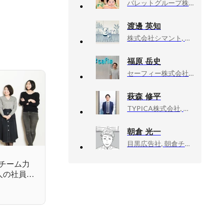
バレットグループ株式会社, コーポレイトIT室/室長
渡邊 英知
株式会社シマント, COO
福原 岳史
セーフィー株式会社, マーケティング部 部長
萩森 修平
TYPICA株式会社, 執行役員／経営企画室
朝倉 光一
目黒広告社, 朝倉チーム／クリエイティブ・ディレクター
チーム力
4人の社員た