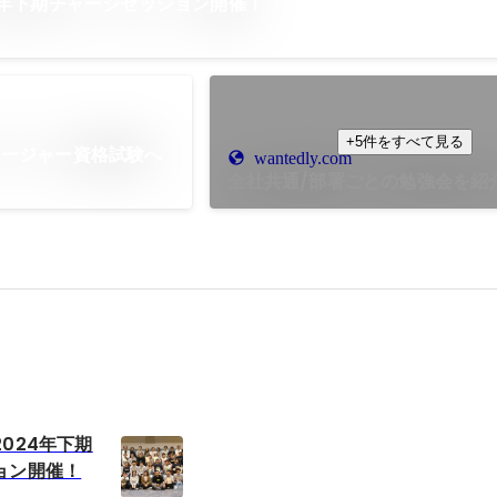
4年下期チャージセッション開催！
+5件をすべて見る
ネージャー資格試験へ
wantedly.com
全社共通/部署ごとの勉強会を紹
024年下期
ョン開催！