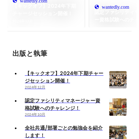
wantedly.com
【キックオフ】2024年下期
wantedly.com
認定ファシリティ
チャージセッション開催！
ー資格試験へのチ
2024年12月
出版と執筆
【キックオフ】2024年下期チャー
ジセッション開催！
2024年12月
認定ファシリティマネージャー資
格試験へのチャレンジ！
2024年10月
全社共通/部署ごとの勉強会を紹介
します！