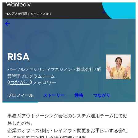
アプリを使う
400万人が利用するビジネスSNS
RISA
パーソルファシリティマネジメント株式会社 / 経
営管理プログラムチーム
0
0
つながり
フォロワー
プロフィール
ストーリー
性格
つながり
事務系アウトソーシング会社のシステム運用チームにて勤
務したのち、

企業のオフィス移転・レイアウト変更をお手伝いする会社
にて顧客窓口と協力会社の管理を担当。
