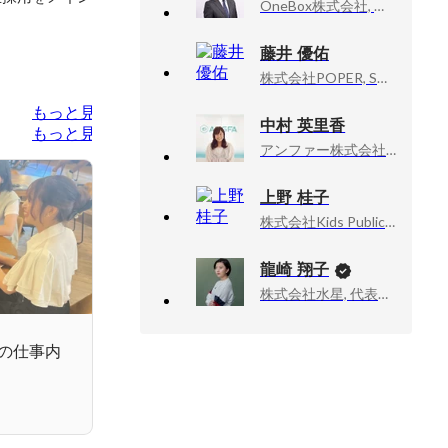
OneBox株式会社, 取締役
藤井 優佑
株式会社POPER, SMBセールス
もっと見る
中村 英里香
もっと見る
アンファー株式会社, アンファー株式会社 人事部 マネージャー
上野 桂子
株式会社Kids Public, 人事
龍崎 翔子
株式会社水星, 代表取締役
の仕事内