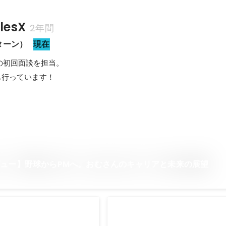
esX
2年間
ターン）
現在
初回面談を担当。

ュー】野球からPMへ。おむさんのキャリアと未来の展望