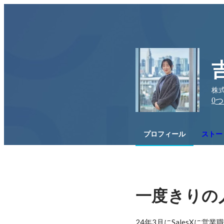
株式
0
つ
プロフィール
ストー
一度きりの
24年3月にSalesX