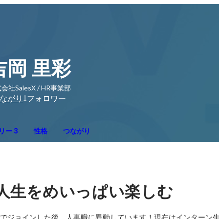
吉岡 里彩
会社SalesX / HR事業部
1
ながり
フォロワー
リー 3
性格
つながり
人生をめいっぱい楽しむ
に営業職でジョインした後、人事職に異動しています！現在はインターン