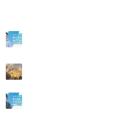
か
タ
当