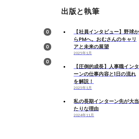
出版と執筆
【社員インタビュー】野球
0
らPMへ。おむさんのキャリ
アと未来の展望
0
2025年1月
0
【圧倒的成長】人事職イン
ーンの仕事内容と1日の流れ
を解説！
2025年1月
私の長期インターン先が大
たりな理由
2024年11月