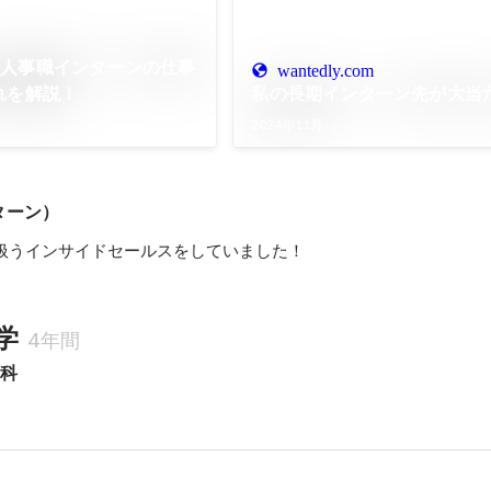
】人事職インターンの仕事
wantedly.com
れを解説！
私の長期インターン先が大当
2024年11月
ターン）
り扱うインサイドセールスをしていました！
学
4年間
学科