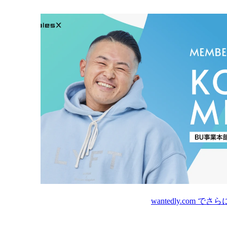
wantedly.com
でさら