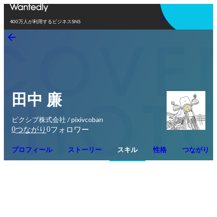
アプリを使う
400万人が利用するビジネスSNS
田中 廉
ピクシブ株式会社 / pixivcoban
0
0
つながり
フォロワー
プロフィール
ストーリー
スキル
性格
つながり