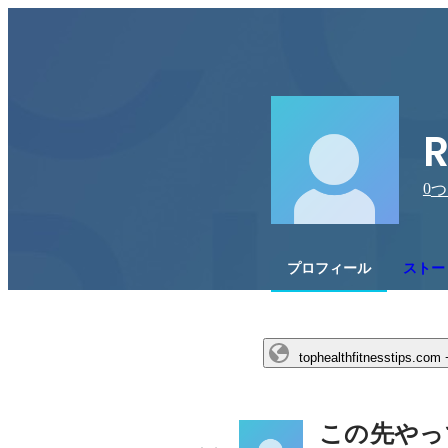
R
0
つ
プロフィール
ストー
tophealthfitnesstips.com
この先やっ