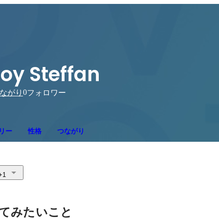
oy Steffan
0
ながり
フォロワー
リー
性格
つながり
+1
てみたいこと