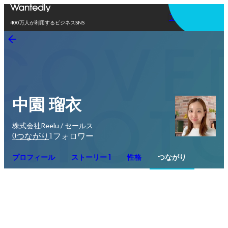
アプリを使う
400万人が利用するビジネスSNS
中園 瑠衣
株式会社Reelu / セールス
0
1
つながり
フォロワー
プロフィール
ストーリー 1
性格
つながり