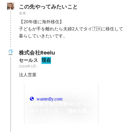
この先やってみたいこと
未来
【20年後に海外移住】

子どもが手を離れたら夫婦2人でタイ🇹🇭に移住して
暮らしていきたいです。
株式会社Reelu
セールス
現在
2026年1月
-
法人営業
wantedly.com
大手旅行会社営業No.1からス
タートアップ、「諦める理由
を作らない社会」の実現へ
2026年3月