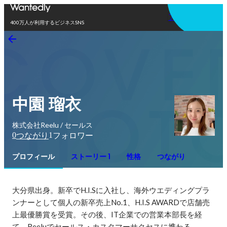
アプリを使う
400万人が利用するビジネスSNS
中園 瑠衣
株式会社Reelu / セールス
0
1
つながり
フォロワー
プロフィール
ストーリー 1
性格
つながり
大分県出身。新卒でH.I.Sに入社し、海外ウエディングプラ
ンナーとして個人の新卒売上No.1、H.I.S AWARDで店舗売
上最優勝賞を受賞。その後、IT企業での営業本部長を経
て、Reeluでセールス・カスタマーサクセスに携わる。