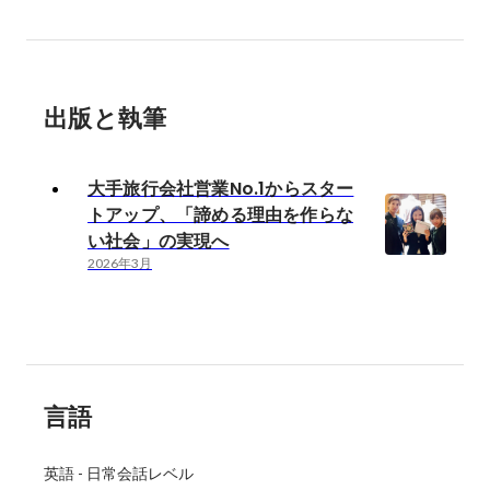
出版と執筆
大手旅行会社営業No.1からスター
トアップ、「諦める理由を作らな
い社会」の実現へ
2026年3月
言語
英語
-
日常会話レベル