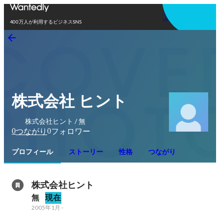
アプリを使う
400万人が利用するビジネスSNS
株式会社 ヒント
株式会社ヒント / 無
0
0
つながり
フォロワー
プロフィール
ストーリー
性格
つながり
株式会社ヒント
無
現在
2005年1月
-