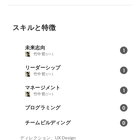
スキルと特徴
未来志向
1
竹中 哲
が+1
リーダーシップ
1
竹中 哲
が+1
マネージメント
1
竹中 哲
が+1
プログラミング
0
チームビルディング
0
ディレクション、UX Design