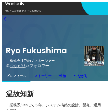
アプリを使う
400万人が利用するビジネスSNS
Ryo Fukushima
株式会社TVer / マネージャー
31
23
つながり
フォロワー
プロフィール
ストーリー
性格
つながり
温故知新
・業務系SIerにて５年、システム構築の設計、開発、運用