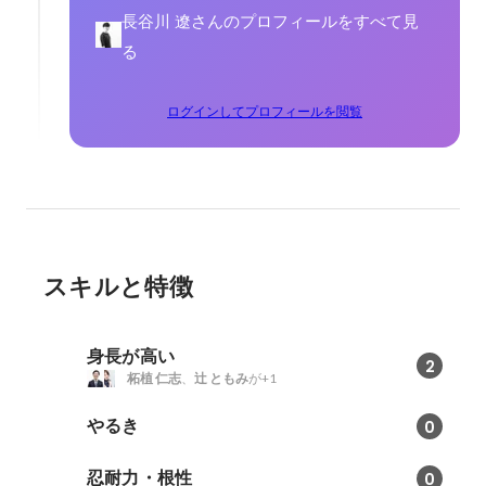
長谷川 遼さんのプロフィールをすべて見
る
ログインしてプロフィールを閲覧
スキルと特徴
身長が高い
2
柘植 仁志
、
辻 ともみ
が+1
やるき
0
忍耐力・根性
0