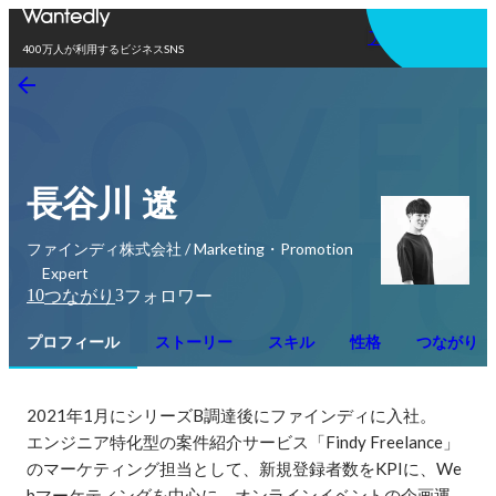
アプリを使う
400万人が利用するビジネスSNS
長谷川 遼
ファインディ株式会社 / Marketing・Promotion
Expert
10
3
つながり
フォロワー
プロフィール
ストーリー
スキル
性格
つながり
2021年1月にシリーズB調達後にファインディに入社。

エンジニア特化型の案件紹介サービス「Findy Freelance」
のマーケティング担当として、新規登録者数をKPIに、We
bマーケティングを中心に、オンラインイベントの企画運