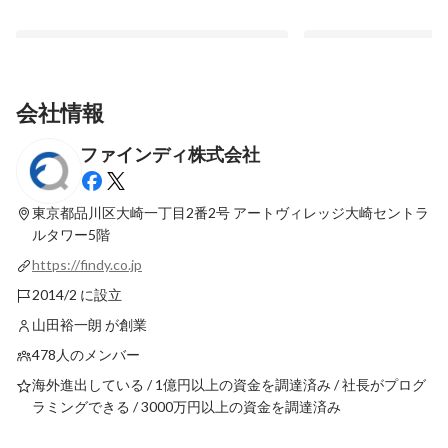
会社情報
ファインディ株式会社
All about Findy ～ファインディの今とこ
ユーザー理解を武器に
れから～(2026年1月更新)
動かす。大企業出身U
リア選択
東京都品川区大崎一丁目2番2号
アートヴィレッジ大崎セントラ
固定された投稿
固定された投稿
ルタワー5階
https://findy.co.jp
2014/2 に設立
山田裕一朗 が創業
478人のメンバー
海外進出している / 1億円以上の資金を調達済み / 社長がプログ
ラミングできる / 3000万円以上の資金を調達済み