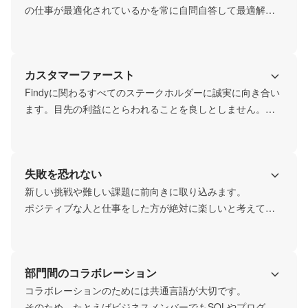
の仕事が最適化されているかを常に自問自答して最適解を
見つけます。働き方も「パフォーマンス ファースト」を重
視し、働きやすい環境を自ら整えます。
カスタマーファースト
Findyに関わるすべてのステークホルダーに誠実に向き合い
ます。目先の利益にとらわれることを良しとしません。

たとえば、エンジニアがA社B社で迷ってる場合に転職しな
い方が本人のためなら「無理に転職しなくて良いんじゃな
いですか？」と迷わず声を掛けます。

失敗を恐れない
また、企業のエンジニア採用にも短期的な採用だけでな
く、採用力が上がるようなサポートを心がけます。
新しい挑戦や難しい課題に前向きに取り込みます。

ポジティブな人と仕事をした方が絶対に楽しいと考えてい
ます。
部門間のコラボレーション
コラボレーションのためには共通言語が大切です。

そのため、たとえばビジネスメンバーでもSQLやプログラ