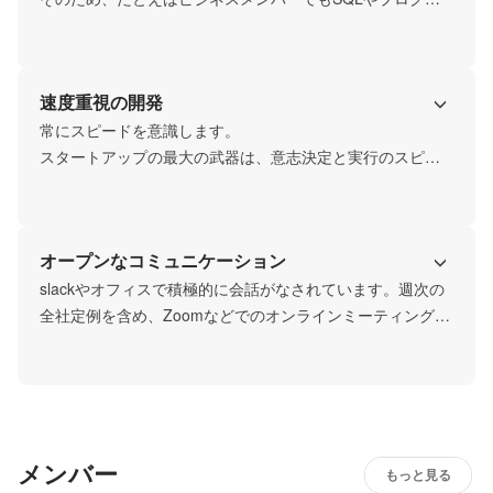
ミング、デザイン思考を学習する支援をしたり、エンジニ
アがビジネス戦略を考えたり、コラボレーションのための
支援を会社が惜しみません。
速度重視の開発
常にスピードを意識します。

スタートアップの最大の武器は、意志決定と実行のスピー
ド感です。
オープンなコミュニケーション
slackやオフィスで積極的に会話がなされています。週次の
全社定例を含め、Zoomなどでのオンラインミーティングも
盛んです。
メンバー
もっと見る