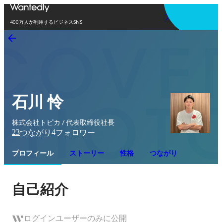
アプリを使う
400万人が利用するビジネスSNS
石川 怜
株式会社トピカ / 代表取締役社長
23
4
つながり
フォロワー
プロフィール
ストーリー
性格
つながり
自己紹介
ログインユーザーのみに公開